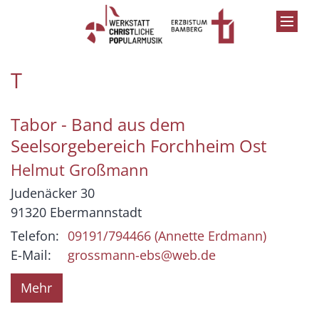
Zum Inhalt springen
T
Tabor - Band aus dem
Seelsorgebereich Forchheim Ost
Helmut
Großmann
Judenäcker 30
91320
Ebermannstadt
Telefon:
09191/794466 (Annette Erdmann)
E-Mail:
grossmann-ebs@web.de
Mehr