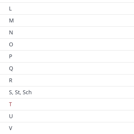
L
M
N
O
P
Q
R
S, St, Sch
T
U
V