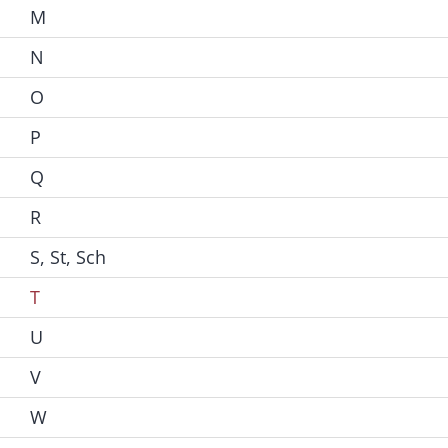
M
N
O
P
Q
R
S, St, Sch
T
U
V
W