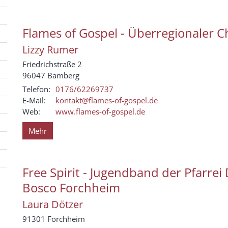
Flames of Gospel - Überregionaler C
Lizzy
Rumer
Friedrichstraße 2
96047
Bamberg
Telefon:
0176/62269737
E-Mail:
kontakt@flames-of-gospel.de
Web:
www.flames-of-gospel.de
Mehr
Free Spirit - Jugendband der Pfarrei
Bosco Forchheim
Laura
Dötzer
91301
Forchheim