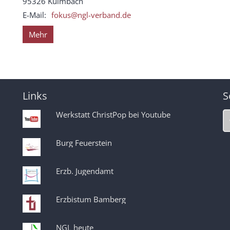
95326
Kulmbach
E-Mail:
fokus@ngl-verband.de
Mehr
Links
S
Werkstatt ChristPop bei Youtube
Burg Feuerstein
Erzb. Jugendamt
Erzbistum Bamberg
NGL heute