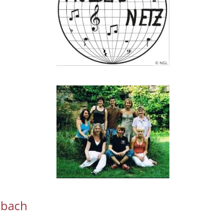
© NGL
mbach