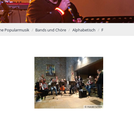
che Popularmusik
Bands und Chöre
Alphabetisch
F
© Harald Schick