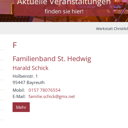
Aktuelle Veranstaltungen
finden sie hier!
Werkstatt Christli
F
Familienband St. Hedwig
Harald
Schick
Holbeinstr. 1
95447
Bayreuth
Mobil:
0157 78076554
E-Mail:
familie.schick@gmx.net
Mehr