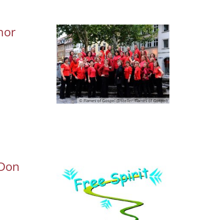
hor
© Flames of Gospel (Ersteller: Flames of Gospel)
 Don