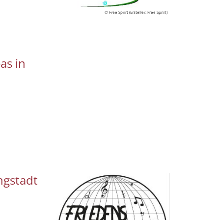
© Free Sprirt (Ersteller: Free Sprirt)
as in
ngstadt