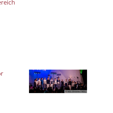
ereich
or
© NGL (Ersteller: NGL)