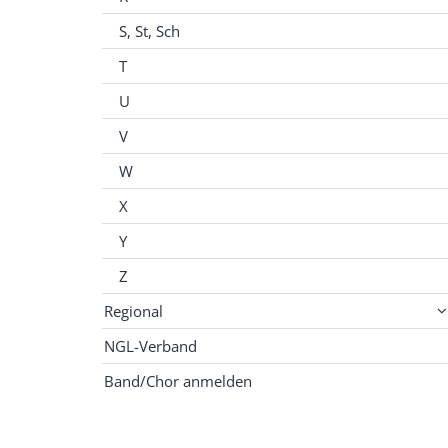
S, St, Sch
T
U
V
W
X
Y
Z
Regional
NGL-Verband
Band/Chor anmelden