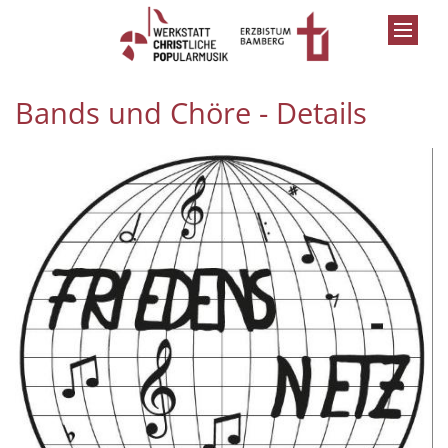
Zum Inhalt springen
Bands und Chöre - Details