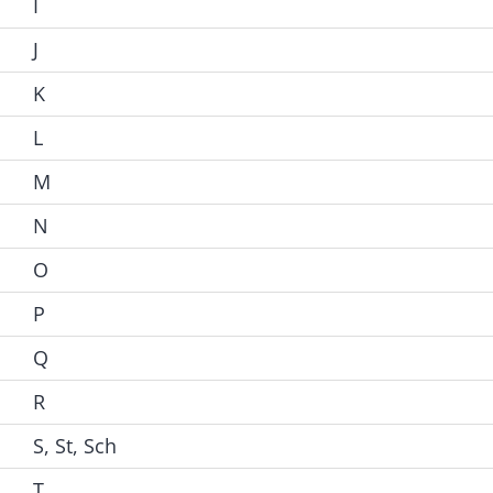
I
J
K
L
M
N
O
P
Q
R
S, St, Sch
T