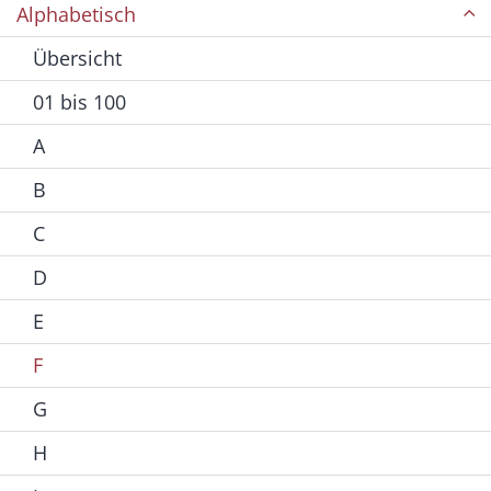
Alphabetisch
Übersicht
01 bis 100
A
B
C
D
E
F
G
H