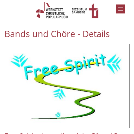
Zum Inhalt springen
Bands und Chöre - Details