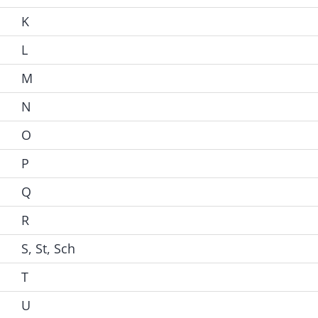
K
L
M
N
O
P
Q
R
S, St, Sch
T
U