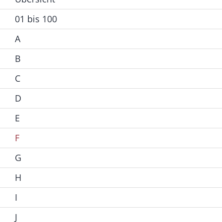
01 bis 100
A
B
C
D
E
F
G
H
I
J