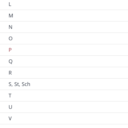
L
M
N
O
P
Q
R
S, St, Sch
T
U
V