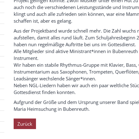
Projekt gelingen könnte. Zwölf Musiker unter einen Hut zu 
auch noch die verschiedenen Leistungsstände und Instrum
klingt und auch alle zufrieden sein können, war eine Mamm
schaffen ist, aber es gelang.
Aus der Projektband wurde schnell mehr. Die Zahl wuchs 
aufstellen, damit alles rund läuft. Zum Schuljahresbegin
haben nun regelmäßige Auftritte bei uns im Gottesdienst.
Alle Mitglieder sind aktive Ministrant*innen in Bubenreuth 
Instrument.
Wir haben ein stabile Rhythmus-Gruppe mit Klavier, Bass, 
Instrumentarium aus Saxophonen, Trompeten, Querflöten
Leadsänger wechslende Sänger*innen.
Neben NGL-Liedern haben wir auch ein paar weltliche Stü
Gottesdienst finden konnten.
Aufgrund der Größe und dem Ursprung unserer Band spiele
Maria Heimsuchung in Bubenreuth.
Zurück