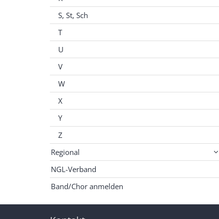
S, St, Sch
T
U
V
W
X
Y
Z
Regional
NGL-Verband
Band/Chor anmelden