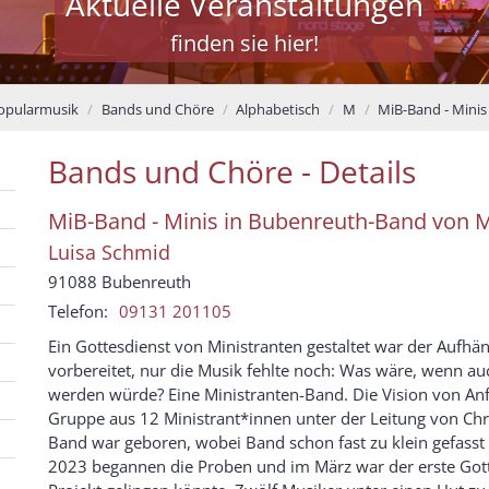
Aktuelle Veranstaltungen
finden sie hier!
Popularmusik
Bands und Chöre
Alphabetisch
M
MiB-Band - Mini
Bands und Chöre - Details
MiB-Band - Minis in Bubenreuth-Band von
Luisa
Schmid
91088
Bubenreuth
Telefon:
09131 201105
Ein Gottesdienst von Ministranten gestaltet war der Aufhä
vorbereitet, nur die Musik fehlte noch: Was wäre, wenn a
werden würde? Eine Ministranten-Band. Die Vision von Anf
Gruppe aus 12 Ministrant*innen unter der Leitung von Chr
Band war geboren, wobei Band schon fast zu klein gefasst i
2023 begannen die Proben und im März war der erste Gottes