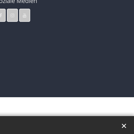
oziale Medien
✕