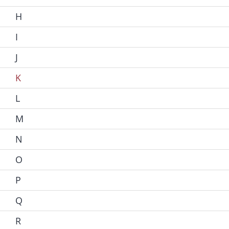
H
I
J
K
L
M
N
O
P
Q
R