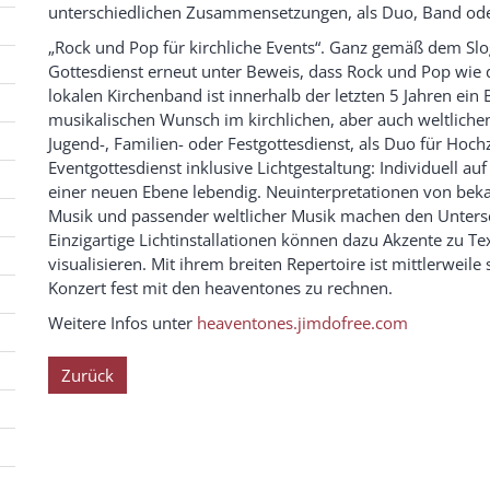
unterschiedlichen Zusammensetzungen, als Duo, Band oder 
„Rock und Pop für kirchliche Events“. Ganz gemäß dem Slo
Gottesdienst erneut unter Beweis, dass Rock und Pop wie 
lokalen Kirchenband ist innerhalb der letzten 5 Jahren ei
musikalischen Wunsch im kirchlichen, aber auch weltliche
Jugend-, Familien- oder Festgottesdienst, als Duo für Hoc
Eventgottesdienst inklusive Lichtgestaltung: Individuell au
einer neuen Ebene lebendig. Neuinterpretationen von beka
Musik und passender weltlicher Musik machen den Unters
Einzigartige Lichtinstallationen können dazu Akzente zu T
visualisieren. Mit ihrem breiten Repertoire ist mittlerweil
Konzert fest mit den heaventones zu rechnen.
Weitere Infos unter
heaventones.jimdofree.com
Zurück