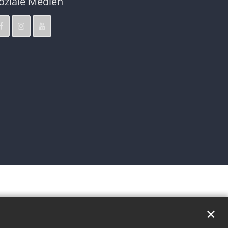
oziale Medien
✕