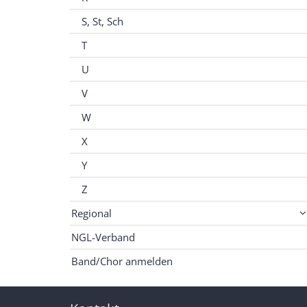
S, St, Sch
T
U
V
W
X
Y
Z
Regional
NGL-Verband
Band/Chor anmelden