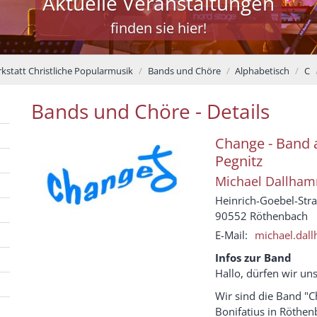
Aktuelle Veranstaltungen
finden sie hier!
kstatt Christliche Popularmusik
Bands und Chöre
Alphabetisch
C
Bands und Chöre - Details
Change - Band a
Pegnitz
Michael
Dallham
Heinrich-Goebel-Str
90552
Röthenbach
E-Mail:
michael.dal
Infos zur Band
Hallo, dürfen wir uns
Wir sind die Band "C
Bonifatius in Röthen