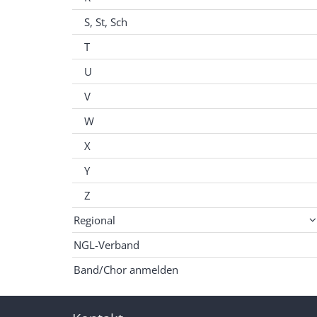
S, St, Sch
T
U
V
W
X
Y
Z
Regional
NGL-Verband
Band/Chor anmelden