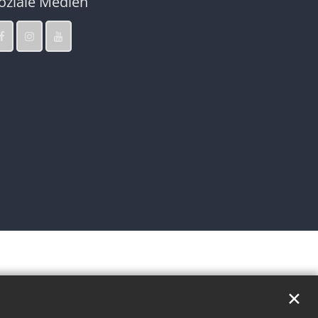
oziale Medien
✕