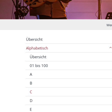
Wer
Übersicht
Alphabetisch
Übersicht
01 bis 100
A
B
C
D
E