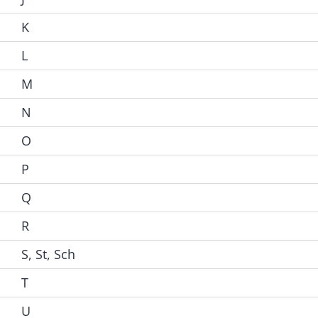
K
L
M
N
O
P
Q
R
S, St, Sch
T
U