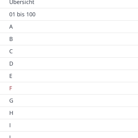
Übersicht
01 bis 100
A
B
C
D
E
F
G
H
I
J