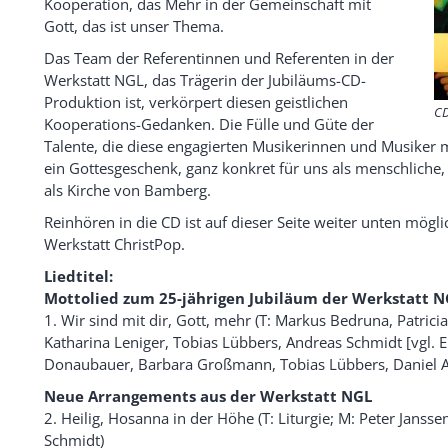
Kooperation, das Mehr in der Gemeinschaft mit
Gott, das ist unser Thema.
Das Team der Referentinnen und Referenten in der
Werkstatt NGL, das Trägerin der Jubiläums-CD-
Produktion ist, verkörpert diesen geistlichen
CD
Kooperations-Gedanken. Die Fülle und Güte der
Talente, die diese engagierten Musikerinnen und Musiker 
ein Gottesgeschenk, ganz konkret für uns als menschliche,
als Kirche von Bamberg.
Reinhören in die CD ist auf dieser Seite weiter unten möglic
Werkstatt ChristPop.
Liedtitel:
Mottolied zum 25-jährigen Jubiläum der Werkstatt N
1. Wir sind mit dir, Gott, mehr (T: Markus Bedruna, Patr
Katharina Leniger, Tobias Lübbers, Andreas Schmidt [vgl. 
Donaubauer, Barbara Großmann, Tobias Lübbers, Daniel A. 
Neue Arrangements aus der Werkstatt NGL
2. Heilig, Hosanna in der Höhe (T: Liturgie; M: Peter Janssen
Schmidt)