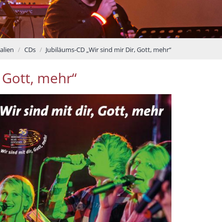
alien
CDs
Jubiläums-CD „Wir sind mir Dir, Gott, mehr“
 Gott, mehr“