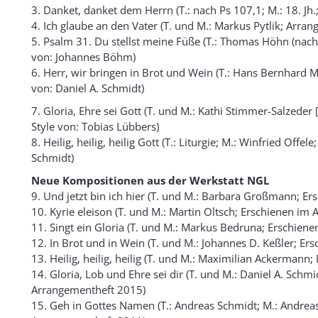
3. Danket, danket dem Herrn (T.: nach Ps 107,1; M.: 18. Jh.
4. Ich glaube an den Vater (T. und M.: Markus Pytlik; Arran
5. Psalm 31. Du stellst meine Füße (T.: Thomas Höhn (nach
von: Johannes Böhm)
6. Herr, wir bringen in Brot und Wein (T.: Hans Bernhard Me
von: Daniel A. Schmidt)
7. Gloria, Ehre sei Gott (T. und M.: Kathi Stimmer-Salzeder
Style von: Tobias Lübbers)
8. Heilig, heilig, heilig Gott (T.: Liturgie; M.: Winfried Offe
Schmidt)
Neue Kompositionen aus der Werkstatt NGL
9. Und jetzt bin ich hier (T. und M.: Barbara Großmann; E
10. Kyrie eleison (T. und M.: Martin Oltsch; Erschienen im
11. Singt ein Gloria (T. und M.: Markus Bedruna; Erschien
12. In Brot und in Wein (T. und M.: Johannes D. Keßler; E
13. Heilig, heilig, heilig (T. und M.: Maximilian Ackerman
14. Gloria, Lob und Ehre sei dir (T. und M.: Daniel A. Schm
Arrangementheft 2015)
15. Geh in Gottes Namen (T.: Andreas Schmidt; M.: Andreas