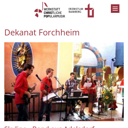
Zum Inhalt springen
Dekanat Forchheim
© NGL